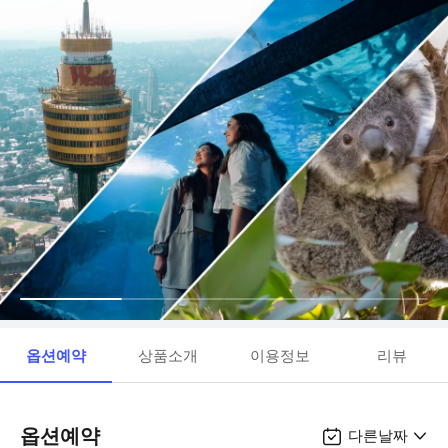
옵션예약
상품소개
이용정보
리뷰
옵션예약
다른날짜