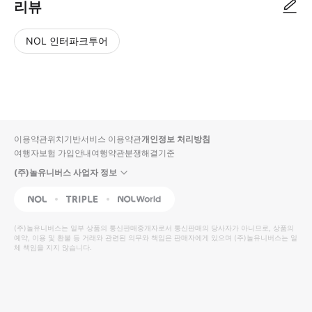
리뷰
NOL 인터파크투어
NOL
별
사
에서
점
진/
작성
높
동
된
은
영
리뷰
순
상
이용약관
위치기반서비스 이용약관
개인정보 처리방침
입니
여행자보험 가입안내
여행약관
분쟁해결기준
다.
(주)놀유니버스 사업자 정보
별
사
NOL
Triple
Interpark Global
점
진/
높
동
(주)놀유니버스
는 일부 상품의 통신판매중개자로서 통신판매의 당사자가 아니므로, 상품의
예약, 이용 및 환불 등 거래와 관련된 의무와 책임은 판매자에게 있으며
은
영
(주)놀유니버스
는 일
체 책임을 지지 않습니다.
순
상