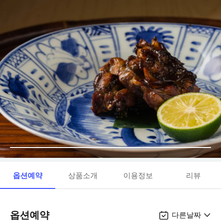
옵션예약
상품소개
이용정보
리뷰
옵션예약
다른날짜