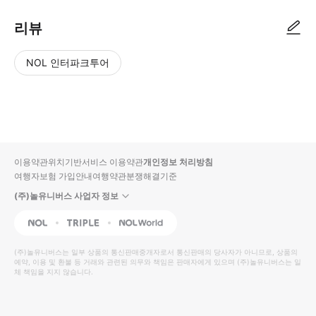
리뷰
NOL 인터파크투어
NOL
별
사
에서
점
진/
작성
높
동
된
은
영
리뷰
순
상
이용약관
위치기반서비스 이용약관
개인정보 처리방침
입니
여행자보험 가입안내
여행약관
분쟁해결기준
다.
(주)놀유니버스 사업자 정보
별
사
NOL
Triple
Interpark Global
점
진/
높
동
(주)놀유니버스
는 일부 상품의 통신판매중개자로서 통신판매의 당사자가 아니므로, 상품의
예약, 이용 및 환불 등 거래와 관련된 의무와 책임은 판매자에게 있으며
은
영
(주)놀유니버스
는 일
체 책임을 지지 않습니다.
순
상