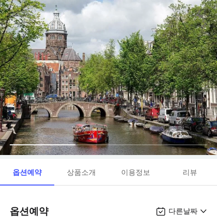
옵션예약
상품소개
이용정보
리뷰
옵션예약
다른날짜