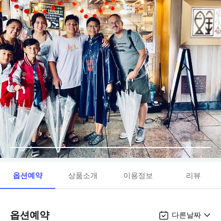
옵션예약
상품소개
이용정보
리뷰
옵션예약
다른날짜