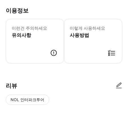
이용정보
【운영 공지】스카이 드림 유지보수일: 7/
* 마라완 워터파크는 계절에 따라 개장
이런건 주의하세요
이렇게 사용하세요
* 즉시 구매 및 사용으로 현장 티켓 
유의사항
- Tip * 놀이기구 및 공연 내용은
사용방법
리뷰
NOL 인터파크투어
NOL
별
사
에서
점
진/
작성
높
동