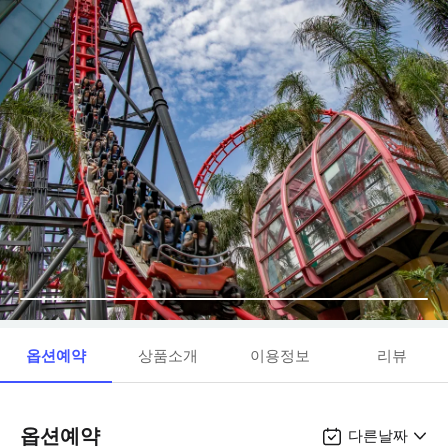
옵션예약
상품소개
이용정보
리뷰
옵션예약
다른날짜