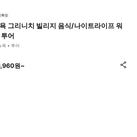
시확정
욕 그리니치 빌리지 음식/나이트라이프 워
 투어
뉴욕
투어
6,960원~