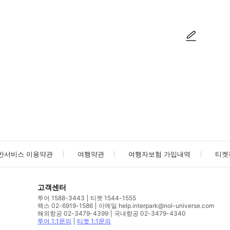
사진/동영상
사진/동영상
반서비스 이용약관
여행약관
여행자보험 가입내역
티켓
고객센터
투어 1588-3443
티켓 1544-1555
팩스 02-6919-1586
이메일 help.interpark@nol-universe.com
해외항공 02-3479-4399
국내항공 02-3479-4340
투어 1:1문의
티켓 1:1문의