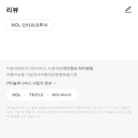
리뷰
NOL 인터파크투어
NOL
별
사
에서
점
진/
작성
높
동
된
은
영
리뷰
순
상
이용약관
위치기반서비스 이용약관
개인정보 처리방침
입니
여행자보험 가입안내
여행약관
분쟁해결기준
다.
(주)놀유니버스 사업자 정보
별
사
NOL
Triple
Interpark Global
점
진/
높
동
(주)놀유니버스
는 일부 상품의 통신판매중개자로서 통신판매의 당사자가 아니므로, 상품의
예약, 이용 및 환불 등 거래와 관련된 의무와 책임은 판매자에게 있으며
은
영
(주)놀유니버스
는 일
체 책임을 지지 않습니다.
순
상