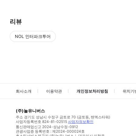
리뷰
NOL 인터파크투어
NOL
에서 작성된 리뷰 입니다.
별점 높은순
별점 높은순
회사소개
이용약관
개인정보처리방침
위치기
(주)놀유니버스
주소
경기도 성남시 수정구 금토로 70 (금토동, 텐엑스타워)
사업자등록번호
824-81-02515
사업자정보확인
통신판매업신고
2024-성남수정-0912
관광사업증 등록번호 : 제2024-000024호
호스팅서비스제공자 (주)놀유니버스｜ 대표이사 이철웅