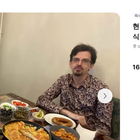
즉
현
식
1