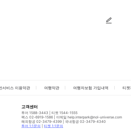
사진/동영상
사진/동영상
반서비스 이용약관
여행약관
여행자보험 가입내역
티켓
고객센터
투어 1588-3443
티켓 1544-1555
팩스 02-6919-1586
이메일 help.interpark@nol-universe.com
해외항공 02-3479-4399
국내항공 02-3479-4340
투어 1:1문의
티켓 1:1문의