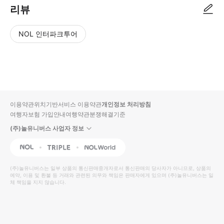
리뷰
NOL 인터파크투어
NOL
별
사
에서
점
진/
작성
높
동
된
은
영
리뷰
순
상
이용약관
위치기반서비스 이용약관
개인정보 처리방침
입니
여행자보험 가입안내
여행약관
분쟁해결기준
다.
(주)놀유니버스 사업자 정보
별
사
NOL
Triple
Interpark Global
점
진/
높
동
(주)놀유니버스
는 일부 상품의 통신판매중개자로서 통신판매의 당사자가 아니므로, 상품의
예약, 이용 및 환불 등 거래와 관련된 의무와 책임은 판매자에게 있으며
은
영
(주)놀유니버스
는 일
체 책임을 지지 않습니다.
순
상