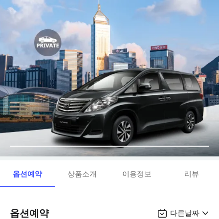
옵션예약
상품소개
이용정보
리뷰
옵션예약
다른날짜