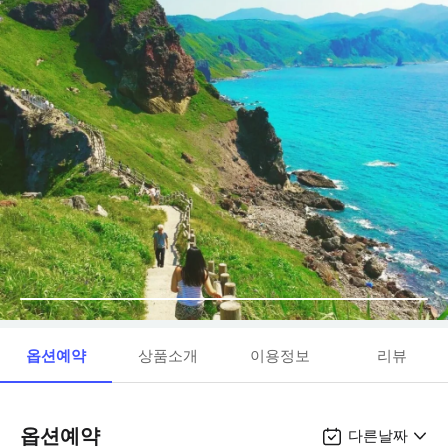
옵션예약
상품소개
이용정보
리뷰
옵션예약
다른날짜