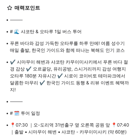
매력포인트
⸻
# 🌊 샤코탄 & 오타루 1일 버스 투어
푸른 바다와 감성 가득한 오타루를 하루 만에! 여름 성수기
매일 출발, 한국인 가이드와 함께 떠나는 북해도 인기 코스
✔️ 시마무이 해변과 샤코탄 카무이미사키에서 푸른 바다 절
경 감상 ✔️ 오르골당, 유리공방, 스시거리까지 감성 여행지
오타루 180분 자유시간 ✔️ 시로이 코이비토 테마파크에서
달콤한 마무리 ✔️ 한국인 가이드 동행 & 리뷰 이벤트 혜택까
지!
⸻
# 🗓 투어 일정
📍07:30 ｜오-도리역 31번출구 옆 오른쪽 공원 앞 📍07:40
｜출발 ▪️ 시마무이 해변 ▪️ 샤코탄 - 카무이미사키 (약 60분)