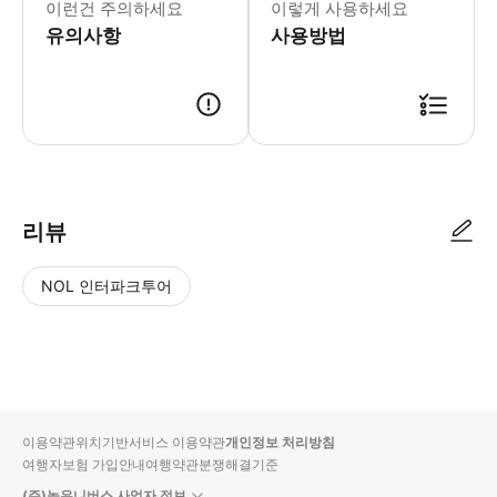
이런건 주의하세요
이렇게 사용하세요
유의사항
사용방법
● 예약접수 후 확정이 되면 이용가능합니다. ● 바우처에 안내된 사용 방법
리뷰
NOL 인터파크투어
NOL
별
사
에서
점
진/
작성
높
동
된
은
영
리뷰
순
상
이용약관
위치기반서비스 이용약관
개인정보 처리방침
입니
여행자보험 가입안내
여행약관
분쟁해결기준
다.
(주)놀유니버스 사업자 정보