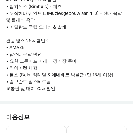
• 빔하위스 (Bimhuis) - 재즈
• 뮈직헤바우 안트 IJ(Muziekgebouw aan 't IJ) - 현대 음악
및 클래식 음악
• 네덜란드 국립 오페라 & 발레
관광 명소 25% 할인 예:
• AMAZE
• 암스테르담 던전
• 요한 크루이프 아레나 경기장 투어
• 하이네켄 체험
• 볼스 (Bols) 칵테일 & 예네베르 박물관 (만 18세 이상)
• 렘브란트 암스테르담
교통편 및 대여 25% 할인
이용정보
시티 카드는 디지털 형태로 제공되며 앱