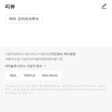
리뷰
NOL 인터파크투어
NOL
별
사
에서
점
진/
작성
높
동
된
은
영
리뷰
순
상
이용약관
위치기반서비스 이용약관
개인정보 처리방침
입니
여행자보험 가입안내
여행약관
분쟁해결기준
다.
(주)놀유니버스 사업자 정보
별
사
NOL
Triple
Interpark Global
점
진/
높
동
(주)놀유니버스
는 일부 상품의 통신판매중개자로서 통신판매의 당사자가 아니므로, 상품의
예약, 이용 및 환불 등 거래와 관련된 의무와 책임은 판매자에게 있으며
은
영
(주)놀유니버스
는 일
체 책임을 지지 않습니다.
순
상