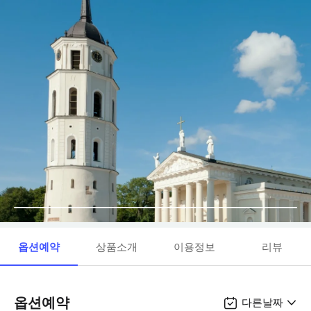
옵션예약
상품소개
이용정보
리뷰
옵션예약
다른날짜