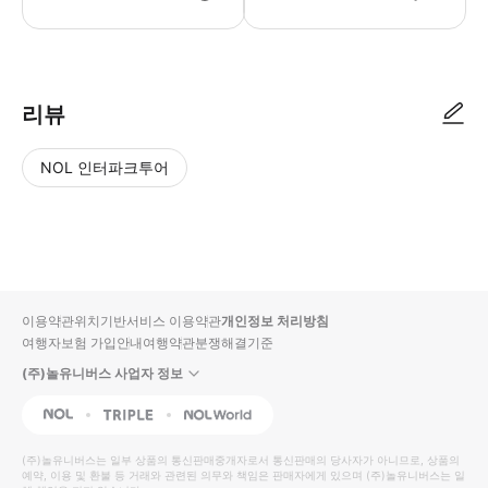
리뷰
NOL 인터파크투어
NOL
별
사
에서
점
진/
작성
높
동
된
은
영
리뷰
순
상
이용약관
위치기반서비스 이용약관
개인정보 처리방침
입니
여행자보험 가입안내
여행약관
분쟁해결기준
다.
(주)놀유니버스 사업자 정보
별
사
NOL
Triple
Interpark Global
점
진/
높
동
(주)놀유니버스
는 일부 상품의 통신판매중개자로서 통신판매의 당사자가 아니므로, 상품의
예약, 이용 및 환불 등 거래와 관련된 의무와 책임은 판매자에게 있으며
은
영
(주)놀유니버스
는 일