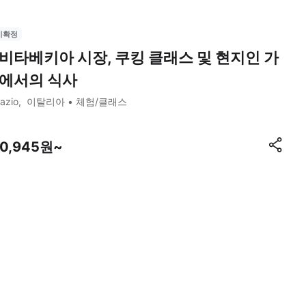
시확정
비타베키아 시장, 쿠킹 클래스 및 현지인 가
에서의 식사
azio
이탈리아
체험/클래스
10,945원~