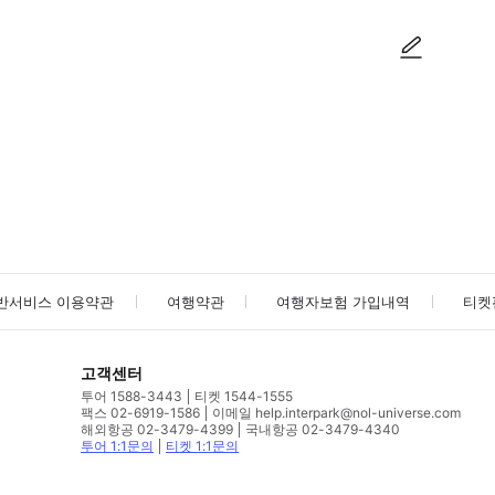
사진/동영상
사진/동영상
반서비스 이용약관
여행약관
여행자보험 가입내역
티켓
고객센터
투어 1588-3443
티켓 1544-1555
팩스 02-6919-1586
이메일 help.interpark@nol-universe.com
해외항공 02-3479-4399
국내항공 02-3479-4340
투어 1:1문의
티켓 1:1문의