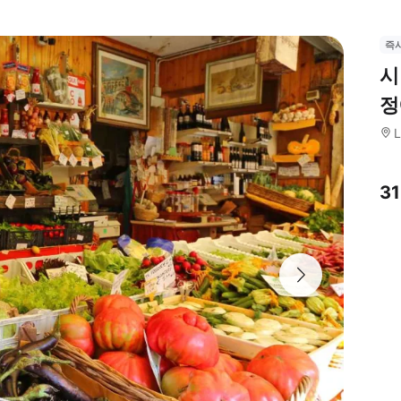
즉
시
정
L
3