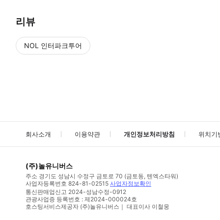
리뷰
NOL 인터파크투어
NOL
에서 작성된 리뷰 입니다.
별점 높은순
별점 높은순
회사소개
이용약관
개인정보처리방침
위치기
(주)놀유니버스
주소
경기도 성남시 수정구 금토로 70 (금토동, 텐엑스타워)
사업자등록번호
824-81-02515
사업자정보확인
통신판매업신고
2024-성남수정-0912
관광사업증 등록번호 : 제2024-000024호
호스팅서비스제공자 (주)놀유니버스｜ 대표이사 이철웅