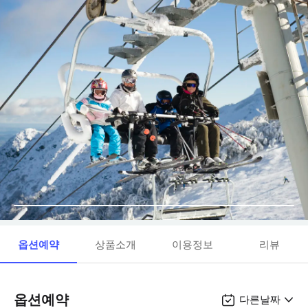
옵션예약
상품소개
이용정보
리뷰
옵션예약
다른날짜