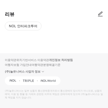
리뷰
NOL 인터파크투어
NOL
별
사
에서
점
진/
작성
높
동
된
은
영
리뷰
순
상
이용약관
위치기반서비스 이용약관
개인정보 처리방침
입니
여행자보험 가입안내
여행약관
분쟁해결기준
다.
(주)놀유니버스 사업자 정보
별
사
NOL
Triple
Interpark Global
점
진/
높
동
(주)놀유니버스
는 일부 상품의 통신판매중개자로서 통신판매의 당사자가 아니므로, 상품의
예약, 이용 및 환불 등 거래와 관련된 의무와 책임은 판매자에게 있으며
은
영
(주)놀유니버스
는 일
체 책임을 지지 않습니다.
순
상