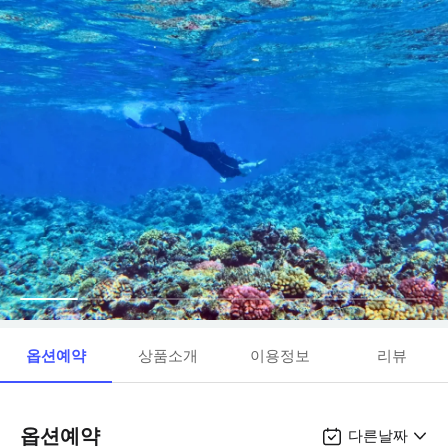
옵션예약
상품소개
이용정보
리뷰
옵션예약
다른날짜