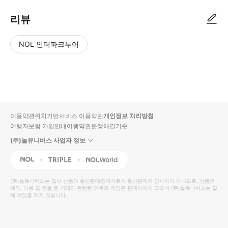
리뷰
NOL 인터파크투어
NOL
별
사
에서
점
진/
작성
높
동
된
은
영
리뷰
순
상
이용약관
위치기반서비스 이용약관
개인정보 처리방침
입니
여행자보험 가입안내
여행약관
분쟁해결기준
다.
(주)놀유니버스 사업자 정보
별
사
NOL
Triple
Interpark Global
점
진/
높
동
(주)놀유니버스
는 일부 상품의 통신판매중개자로서 통신판매의 당사자가 아니므로, 상품의
예약, 이용 및 환불 등 거래와 관련된 의무와 책임은 판매자에게 있으며
은
영
(주)놀유니버스
는 일
체 책임을 지지 않습니다.
순
상