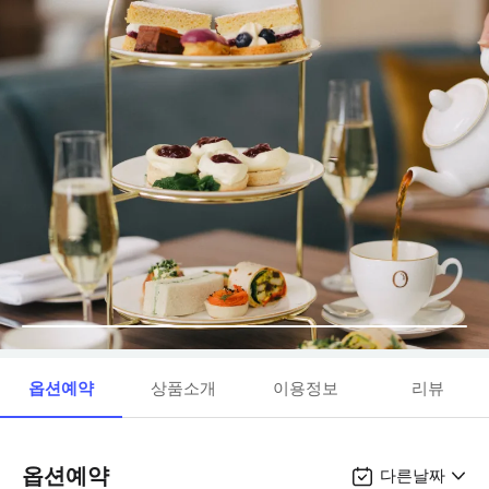
옵션예약
상품소개
이용정보
리뷰
옵션예약
다른날짜