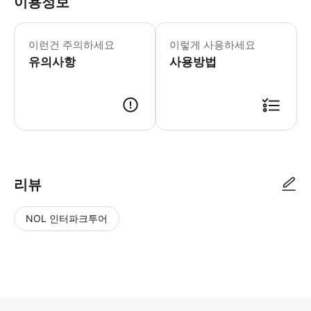
이용정보
이런건 주의하세요
이렇게 사용하세요
유의사항
사용방법
리뷰
NOL 인터파크투어
NOL
별
사
에서
점
진/
작성
높
동
된
은
영
리뷰