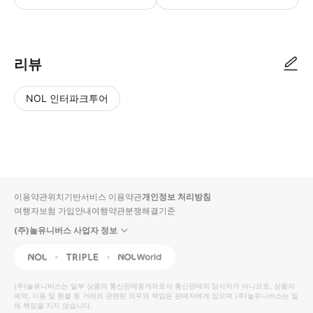
● 예약접수 후 확정이 되면 이용가능합니다. ● 바우처에 안내된 사용 방법
리뷰
NOL 인터파크투어
NOL
별
사
에서
점
진/
작성
높
동
된
은
영
리뷰
순
상
이용약관
위치기반서비스 이용약관
개인정보 처리방침
입니
여행자보험 가입안내
여행약관
분쟁해결기준
다.
(주)놀유니버스 사업자 정보
별
사
NOL
Triple
Interpark Global
점
진/
높
동
(주)놀유니버스
는 일부 상품의 통신판매중개자로서 통신판매의 당사자가 아니므로, 상품의
예약, 이용 및 환불 등 거래와 관련된 의무와 책임은 판매자에게 있으며
은
영
(주)놀유니버스
는 일
체 책임을 지지 않습니다.
순
상