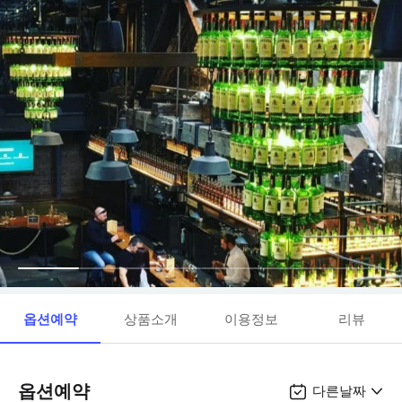
옵션예약
상품소개
이용정보
리뷰
옵션예약
다른날짜