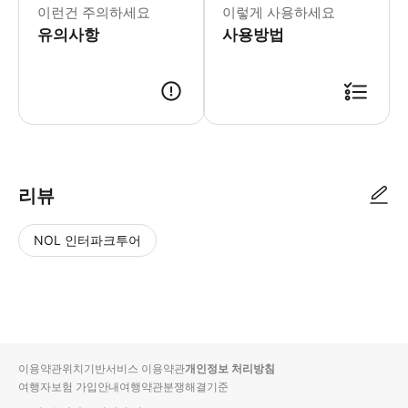
이런건 주의하세요
이렇게 사용하세요
유의사항
사용방법
● 예약접수 후 확정이 되면 이용가능합니다. ● 바우처에 안내된 사용 방법
리뷰
NOL 인터파크투어
NOL
별
사
에서
점
진/
작성
높
동
된
은
영
리뷰
순
상
이용약관
위치기반서비스 이용약관
개인정보 처리방침
입니
여행자보험 가입안내
여행약관
분쟁해결기준
다.