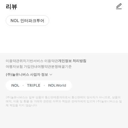
리뷰
NOL 인터파크투어
NOL
별
사
에서
점
진/
작성
높
동
된
은
영
리뷰
순
상
이용약관
위치기반서비스 이용약관
개인정보 처리방침
입니
여행자보험 가입안내
여행약관
분쟁해결기준
다.
(주)놀유니버스 사업자 정보
별
사
NOL
Triple
Interpark Global
점
진/
높
동
(주)놀유니버스
는 일부 상품의 통신판매중개자로서 통신판매의 당사자가 아니므로, 상품의
예약, 이용 및 환불 등 거래와 관련된 의무와 책임은 판매자에게 있으며
은
영
(주)놀유니버스
는 일
체 책임을 지지 않습니다.
순
상