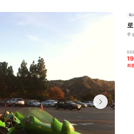
즉
로
55
19
최