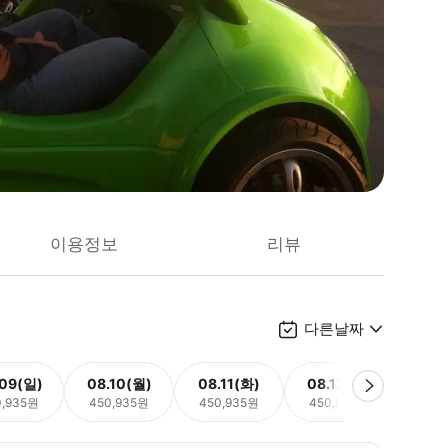
이용정보
리뷰
다른날짜
.09(일)
08.10(월)
08.11(화)
08.12(수)
08.
0,935원
450,935원
450,935원
450,935원
450