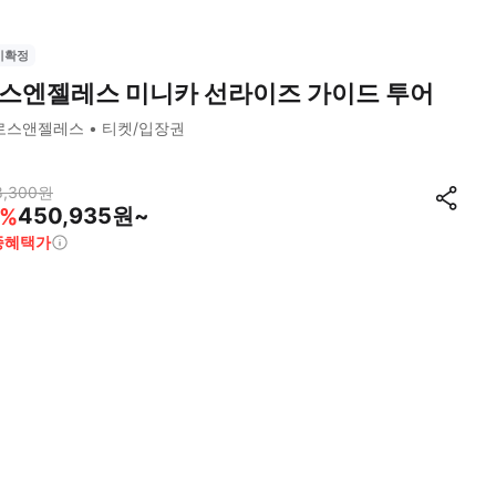
시확정
스엔젤레스 미니카 선라이즈 가이드 투어
로스앤젤레스
티켓/입장권
8,300
원
450,935원~
%
종혜택가