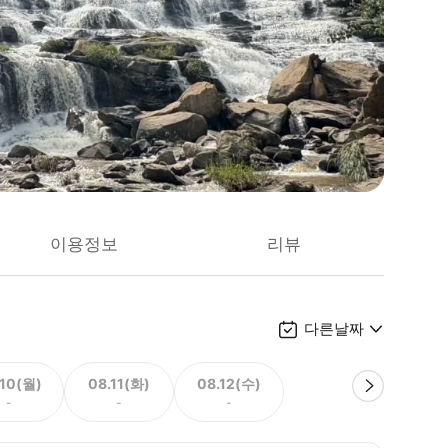
이용정보
리뷰
다른날짜
.10(월)
08.11(화)
08.12(수)
-
-
-