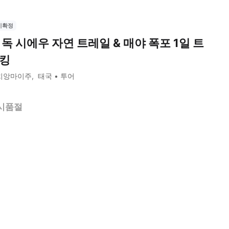
시확정
 독 시에우 자연 트레일 & 매야 폭포 1일 트
킹
치앙마이주
태국
투어
시품절