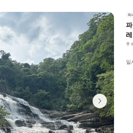
즉
파
레
일