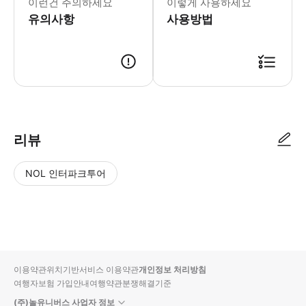
이런건 주의하세요
이렇게 사용하세요
유의사항
사용방법
리뷰
NOL 인터파크투어
NOL
별
사
에서
점
진/
작성
높
동
된
은
영
리뷰
순
상
이용약관
위치기반서비스 이용약관
개인정보 처리방침
입니
여행자보험 가입안내
여행약관
분쟁해결기준
다.
(주)놀유니버스 사업자 정보