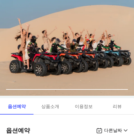
옵션예약
상품소개
이용정보
리뷰
옵션예약
다른날짜