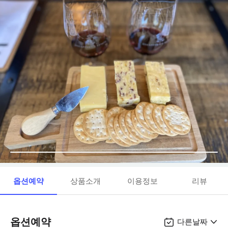
옵션예약
상품소개
이용정보
리뷰
옵션예약
다른날짜