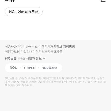
NOL 인터파크투어
NOL
별
사
에서
점
진/
작성
높
동
된
은
영
리뷰
순
상
이용약관
위치기반서비스 이용약관
개인정보 처리방침
입니
여행자보험 가입안내
여행약관
분쟁해결기준
다.
(주)놀유니버스 사업자 정보
별
사
NOL
Triple
Interpark Global
점
진/
높
동
(주)놀유니버스
는 일부 상품의 통신판매중개자로서 통신판매의 당사자가 아니므로, 상품의
예약, 이용 및 환불 등 거래와 관련된 의무와 책임은 판매자에게 있으며
은
영
(주)놀유니버스
는 일
체 책임을 지지 않습니다.
순
상