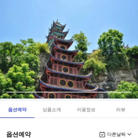
옵션예약
상품소개
이용정보
리뷰
옵션예약
다른날짜