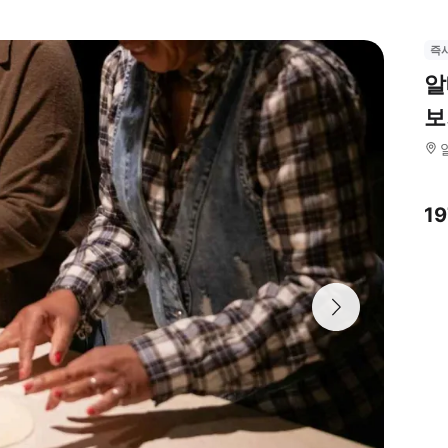
즉
알
보
1