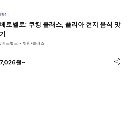
시확정
베로벨로: 쿠킹 클래스, 풀리아 현지 음식 맛
기
알베로벨로
체험/클래스
97,026원~