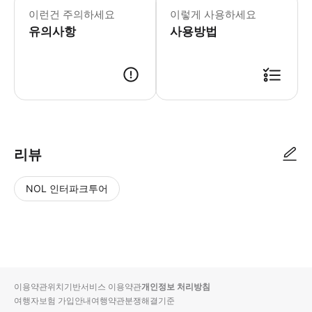
이런건 주의하세요
이렇게 사용하세요
유의사항
사용방법
JR 동일본 패스(나가노, 니가타 지역)에 대하여 [유효 기간] 1. E-Ti
리뷰
NOL 인터파크투어
NOL
별
사
에서
점
진/
작성
높
동
된
은
영
리뷰
순
상
이용약관
위치기반서비스 이용약관
개인정보 처리방침
입니
여행자보험 가입안내
여행약관
분쟁해결기준
다.