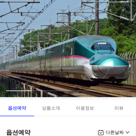
옵션예약
상품소개
이용정보
리뷰
옵션예약
다른날짜