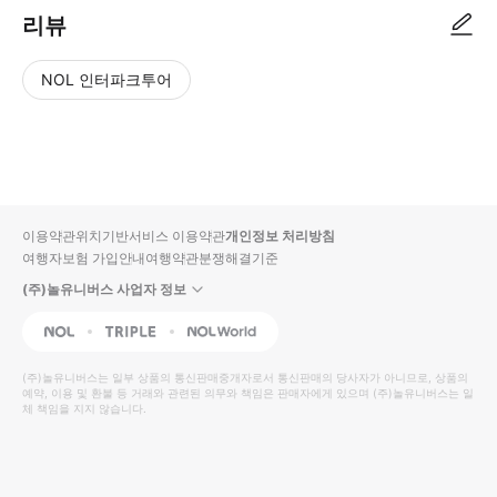
리뷰
NOL 인터파크투어
NOL
별
사
에서
점
진/
작성
높
동
된
은
영
리뷰
순
상
이용약관
위치기반서비스 이용약관
개인정보 처리방침
입니
여행자보험 가입안내
여행약관
분쟁해결기준
다.
(주)놀유니버스 사업자 정보
별
사
NOL
Triple
Interpark Global
점
진/
높
동
(주)놀유니버스
는 일부 상품의 통신판매중개자로서 통신판매의 당사자가 아니므로, 상품의
예약, 이용 및 환불 등 거래와 관련된 의무와 책임은 판매자에게 있으며
은
영
(주)놀유니버스
는 일
체 책임을 지지 않습니다.
순
상