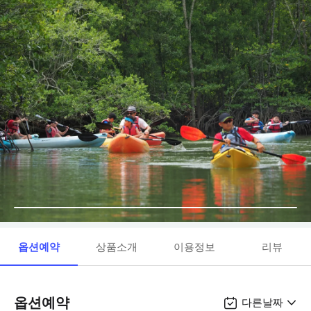
옵션예약
상품소개
이용정보
리뷰
옵션예약
다른날짜