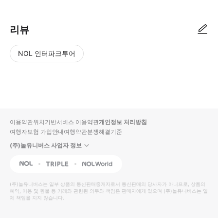
리뷰
NOL 인터파크투어
NOL
별
사
에서
점
진/
작성
높
동
된
은
영
리뷰
순
상
이용약관
위치기반서비스 이용약관
개인정보 처리방침
입니
여행자보험 가입안내
여행약관
분쟁해결기준
다.
(주)놀유니버스 사업자 정보
별
사
NOL
Triple
Interpark Global
점
진/
높
동
(주)놀유니버스
는 일부 상품의 통신판매중개자로서 통신판매의 당사자가 아니므로, 상품의
예약, 이용 및 환불 등 거래와 관련된 의무와 책임은 판매자에게 있으며
은
영
(주)놀유니버스
는 일
체 책임을 지지 않습니다.
순
상