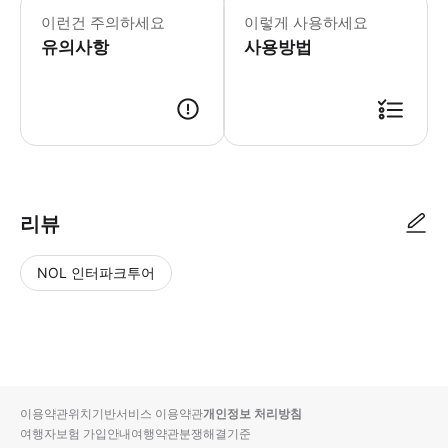
이런건 주의하세요
이렇게 사용하세요
유의사항
사용방법
리뷰
NOL 인터파크투어
NOL
별
사
에서
점
진/
작성
높
동
된
은
영
리뷰
순
상
이용약관
위치기반서비스 이용약관
개인정보 처리방침
입니
여행자보험 가입안내
여행약관
분쟁해결기준
다.