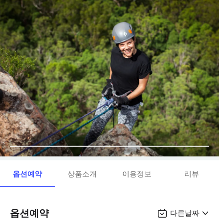
옵션예약
상품소개
이용정보
리뷰
옵션예약
다른날짜