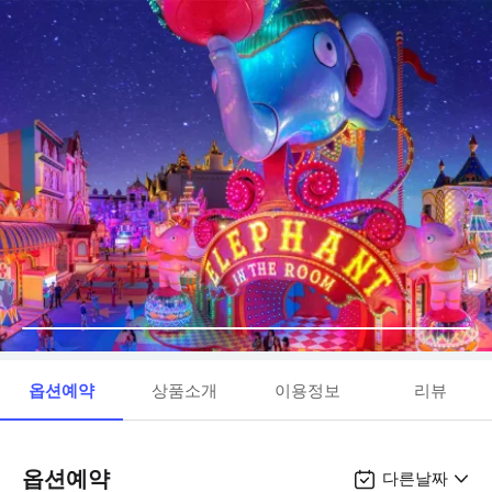
옵션예약
상품소개
이용정보
리뷰
옵션예약
다른날짜