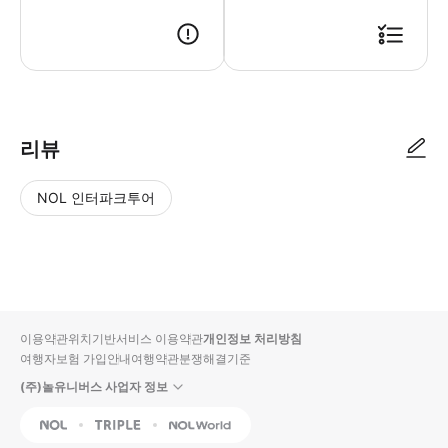
리뷰
NOL 인터파크투어
NOL
별
사
에서
점
진/
작성
높
동
된
은
영
리뷰
순
상
이용약관
위치기반서비스 이용약관
개인정보 처리방침
입니
여행자보험 가입안내
여행약관
분쟁해결기준
다.
(주)놀유니버스 사업자 정보
별
사
NOL
Triple
Interpark Global
점
진/