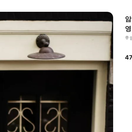
암
영
4