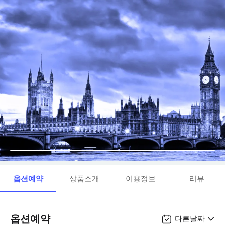
옵션예약
상품소개
이용정보
리뷰
옵션예약
다른날짜