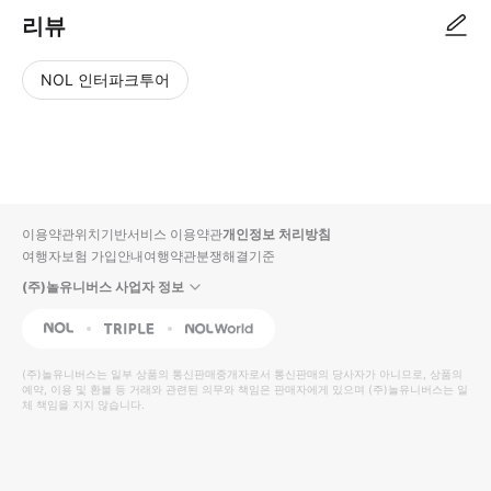
리뷰
NOL 인터파크투어
NOL
별
사
에서
점
진/
작성
높
동
된
은
영
리뷰
순
상
이용약관
위치기반서비스 이용약관
개인정보 처리방침
입니
여행자보험 가입안내
여행약관
분쟁해결기준
다.
(주)놀유니버스 사업자 정보
별
사
NOL
Triple
Interpark Global
점
진/
높
동
(주)놀유니버스
는 일부 상품의 통신판매중개자로서 통신판매의 당사자가 아니므로, 상품의
예약, 이용 및 환불 등 거래와 관련된 의무와 책임은 판매자에게 있으며
은
영
(주)놀유니버스
는 일
체 책임을 지지 않습니다.
순
상