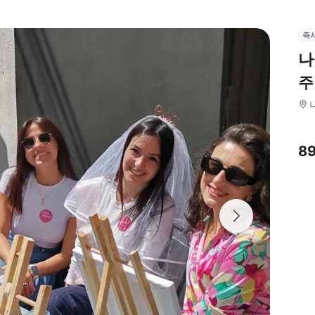
즉
나
주
8