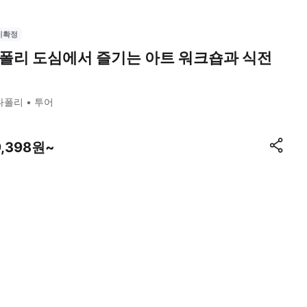
시확정
폴리 도심에서 즐기는 아트 워크숍과 식전
나폴리
투어
9,398원~