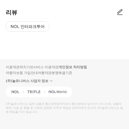
리뷰
NOL 인터파크투어
NOL
별
사
에서
점
진/
작성
높
동
된
은
영
리뷰
순
상
이용약관
위치기반서비스 이용약관
개인정보 처리방침
입니
여행자보험 가입안내
여행약관
분쟁해결기준
다.
(주)놀유니버스 사업자 정보
별
사
NOL
Triple
Interpark Global
점
진/
높
동
(주)놀유니버스
는 일부 상품의 통신판매중개자로서 통신판매의 당사자가 아니므로, 상품의
예약, 이용 및 환불 등 거래와 관련된 의무와 책임은 판매자에게 있으며
은
영
(주)놀유니버스
는 일
체 책임을 지지 않습니다.
순
상