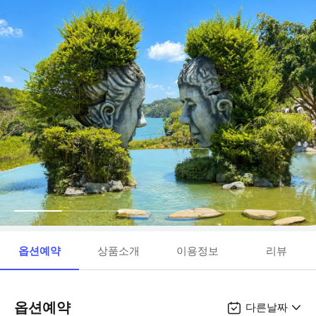
옵션예약
상품소개
이용정보
리뷰
옵션예약
다른날짜