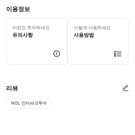
이용정보
이런건 주의하세요
이렇게 사용하세요
유의사항
사용방법
1. 투어 상품을 구매합니다. 2. 예약 확정 후, 카카오톡으로 픽업/드랍 
리뷰
NOL 인터파크투어
NOL
별
사
에서
점
진/
작성
높
동