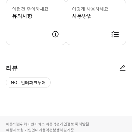
로열 파빌리온의 COLOUR 이벤트는 1
4월-9월: 09:30-17:45 (입장 마감 1
이런건 주의하세요
이렇게 사용하세요
브라이튼 로열 파빌리온에 방문하여 영국
유의사항
사용방법
리뷰
NOL 인터파크투어
NOL
별
사
에서
점
진/
작성
높
동
된
은
영
리뷰
순
상
이용약관
위치기반서비스 이용약관
개인정보 처리방침
입니
여행자보험 가입안내
여행약관
분쟁해결기준
다.