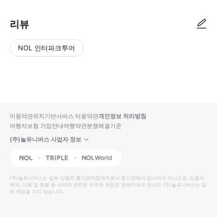
리뷰
NOL 인터파크투어
NOL
별
사
에서
점
진/
작성
높
동
된
은
영
리뷰
순
상
이용약관
위치기반서비스 이용약관
개인정보 처리방침
입니
여행자보험 가입안내
여행약관
분쟁해결기준
다.
(주)놀유니버스 사업자 정보
별
사
NOL
Triple
Interpark Global
점
진/
높
동
(주)놀유니버스
는 일부 상품의 통신판매중개자로서 통신판매의 당사자가 아니므로, 상품의
예약, 이용 및 환불 등 거래와 관련된 의무와 책임은 판매자에게 있으며
은
영
(주)놀유니버스
는 일
체 책임을 지지 않습니다.
순
상