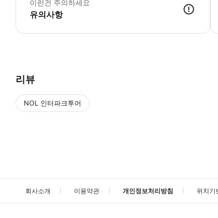
이런건 주의하세요
유의사항
● 예약접수 후 확정이 되면 이용가능합니다. ● 바우처에 안내된 사용 
리뷰
NOL 인터파크투어
NOL
에서 작성된 리뷰 입니다.
별점 높은순
별점 높은순
회사소개
이용약관
개인정보처리방침
위치기