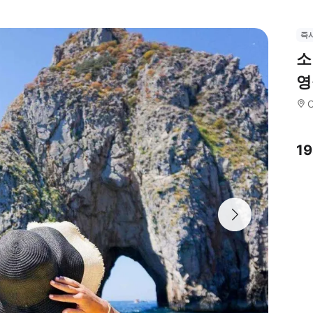
즉
소
영
1