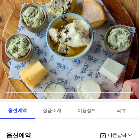
옵션예약
상품소개
이용정보
리뷰
옵션예약
다른날짜