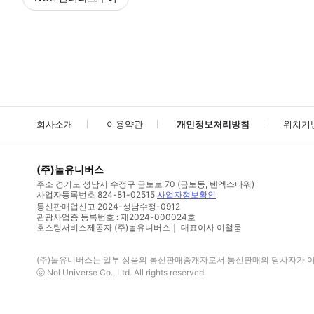
NOL
에서 작성된 리뷰 입니다.
별점 높은순
별점 높은순
회사소개
이용약관
개인정보처리방침
위치기
(주)놀유니버스
주소
경기도 성남시 수정구 금토로 70 (금토동, 텐엑스타워)
사업자등록번호
824-81-02515
사업자정보확인
통신판매업신고
2024-성남수정-0912
관광사업증 등록번호 : 제2024-000024호
호스팅서비스제공자 (주)놀유니버스｜ 대표이사 이철웅
(주)놀유니버스
는 일부 상품의 통신판매중개자로서 통신판매의 당사자가 아니
ⓒ
Nol Universe Co
., Ltd. All rights reserved.