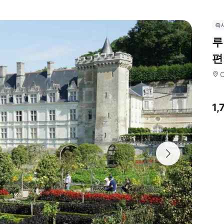
즉
루
편
C
1,