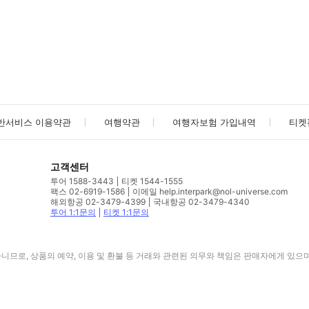
사진/동영상
사진/동영상
반서비스 이용약관
여행약관
여행자보험 가입내역
티켓
고객센터
투어 1588-3443
티켓 1544-1555
팩스 02-6919-1586
이메일 help.interpark@nol-universe.com
해외항공 02-3479-4399
국내항공 02-3479-4340
투어 1:1문의
티켓 1:1문의
므로, 상품의 예약, 이용 및 환불 등 거래와 관련된 의무와 책임은 판매자에게 있으