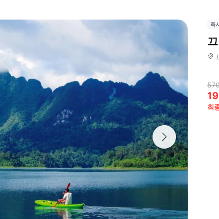
즉
끄
570
19
최