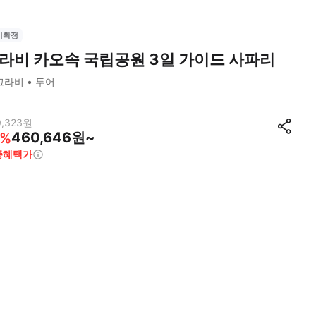
시확정
라비 카오속 국립공원 3일 가이드 사파리
끄라비
투어
,323
원
460,646원~
%
종혜택가