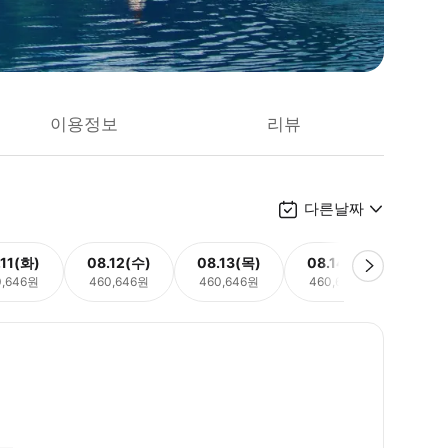
이용정보
리뷰
다른날짜
.11(화)
08.12(수)
08.13(목)
08.14(금)
08.
0,646원
460,646원
460,646원
460,646원
460