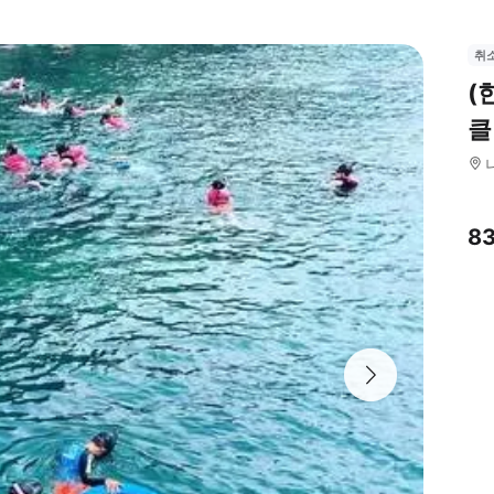
취
(
클
8