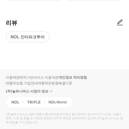
리뷰
NOL 인터파크투어
NOL
별
사
에서
점
진/
작성
높
동
된
은
영
리뷰
순
상
이용약관
위치기반서비스 이용약관
개인정보 처리방침
입니
여행자보험 가입안내
여행약관
분쟁해결기준
다.
(주)놀유니버스 사업자 정보
별
사
NOL
Triple
Interpark Global
점
진/
높
동
(주)놀유니버스
는 일부 상품의 통신판매중개자로서 통신판매의 당사자가 아니므로, 상품의
예약, 이용 및 환불 등 거래와 관련된 의무와 책임은 판매자에게 있으며
은
영
(주)놀유니버스
는 일
체 책임을 지지 않습니다.
순
상