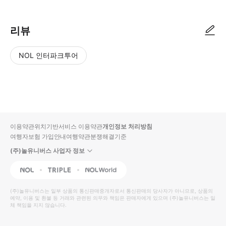
리뷰
NOL 인터파크투어
NOL
별
사
에서
점
진/
작성
높
동
된
은
영
리뷰
순
상
이용약관
위치기반서비스 이용약관
개인정보 처리방침
입니
여행자보험 가입안내
여행약관
분쟁해결기준
다.
(주)놀유니버스 사업자 정보
별
사
NOL
Triple
Interpark Global
점
진/
높
동
(주)놀유니버스
는 일부 상품의 통신판매중개자로서 통신판매의 당사자가 아니므로, 상품의
예약, 이용 및 환불 등 거래와 관련된 의무와 책임은 판매자에게 있으며
은
영
(주)놀유니버스
는 일
체 책임을 지지 않습니다.
순
상