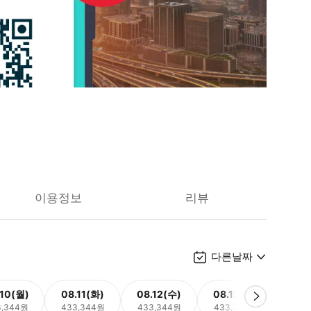
이용정보
리뷰
다른날짜
.10(월)
08.11(화)
08.12(수)
08.13(목)
08.
3,344원
433,344원
433,344원
433,344원
433