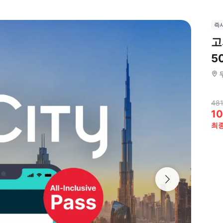
즉
고
5
481
10
최