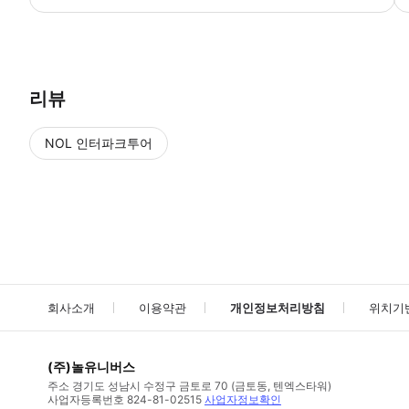
리뷰
NOL 인터파크투어
NOL
에서 작성된 리뷰 입니다.
별점 높은순
별점 높은순
회사소개
이용약관
개인정보처리방침
위치기
(주)놀유니버스
주소
경기도 성남시 수정구 금토로 70 (금토동, 텐엑스타워)
사업자등록번호
824-81-02515
사업자정보확인