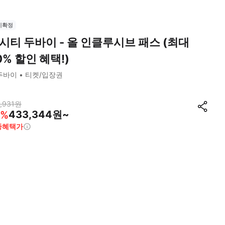
시확정
시티 두바이 - 올 인클루시브 패스 (최대
0% 할인 혜택!)
두바이
티켓/입장권
,931
원
433,344원~
%
종혜택가