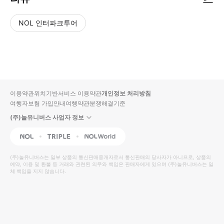
NOL 인터파크투어
NOL
별
사
에서
점
진/
작성
높
동
된
은
영
리뷰
순
상
이용약관
위치기반서비스 이용약관
개인정보 처리방침
입니
여행자보험 가입안내
여행약관
분쟁해결기준
다.
(주)놀유니버스 사업자 정보
별
사
NOL
Triple
Interpark Global
점
진/
높
동
(주)놀유니버스
는 일부 상품의 통신판매중개자로서 통신판매의 당사자가 아니므로, 상품의
예약, 이용 및 환불 등 거래와 관련된 의무와 책임은 판매자에게 있으며
은
영
(주)놀유니버스
는 일
체 책임을 지지 않습니다.
순
상