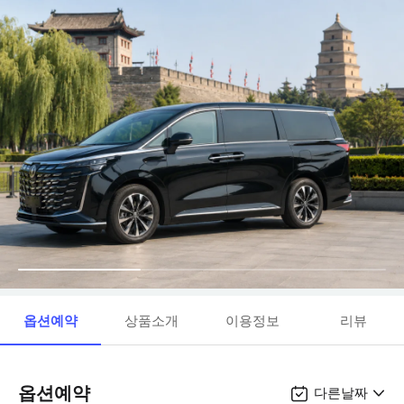
옵션예약
상품소개
이용정보
리뷰
옵션예약
다른날짜