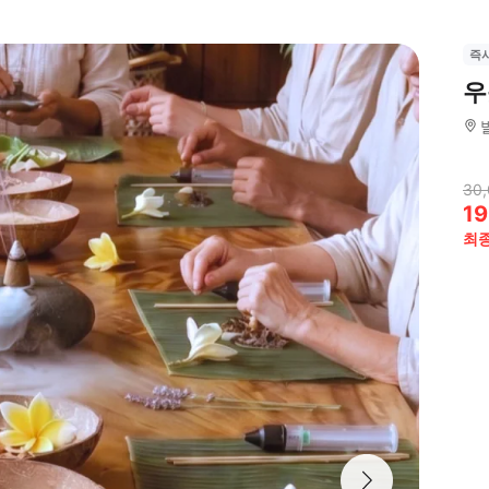
즉
우
30
19
최