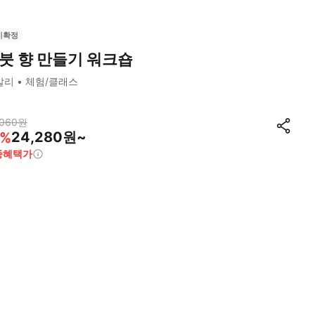
시확정
붓 향 만들기 워크숍
발리
체험/클래스
,060
원
24,280원~
%
종혜택가